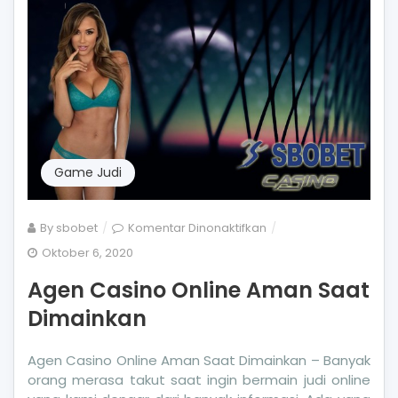
Game Judi
pada
By
sbobet
Komentar Dinonaktifkan
Agen
Oktober 6, 2020
Casino
Agen Casino Online Aman Saat
Online
Aman
Dimainkan
Saat
Dimainkan
Agen Casino Online Aman Saat Dimainkan – Banyak
orang merasa takut saat ingin bermain judi online