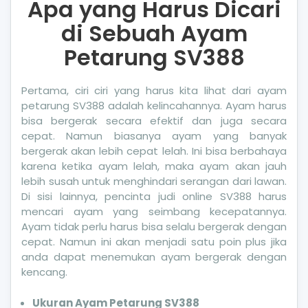
Apa yang Harus Dicari
di Sebuah Ayam
Petarung SV388
Pertama, ciri ciri yang harus kita lihat dari ayam
petarung SV388 adalah kelincahannya. Ayam harus
bisa bergerak secara efektif dan juga secara
cepat. Namun biasanya ayam yang banyak
bergerak akan lebih cepat lelah. Ini bisa berbahaya
karena ketika ayam lelah, maka ayam akan jauh
lebih susah untuk menghindari serangan dari lawan.
Di sisi lainnya, pencinta judi online SV388 harus
mencari ayam yang seimbang kecepatannya.
Ayam tidak perlu harus bisa selalu bergerak dengan
cepat. Namun ini akan menjadi satu poin plus jika
anda dapat menemukan ayam bergerak dengan
kencang.
Ukuran Ayam Petarung SV388