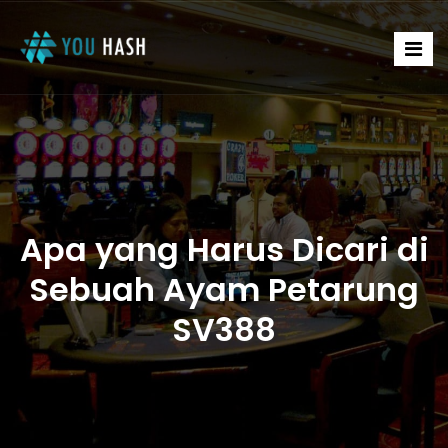
Apa yang Harus Dicari di
Sebuah Ayam Petarung
SV388