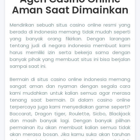
Aman Saat Dimainkan
Mendirikan sebuah situs casino online resmi yang
berada di indonesia memang tidak mudah seperti
yang banyak orang fikirkan. Dengan larangan
tentang judi di negara indonesia membuat kami
harus memiliki izin serta bekerja sama dengan
banyak pihak yang membuat situs ini bisa berjalan
sampai saat ini.
Bermain di situs casino online indonesia memang
sangat aman dan nyaman dengan segala cara
kami mudahkan untuk kalian semua agar merasa
tenang saat bermain. Di dalam casino online
terpercaya juga kami menyediakan game seperti?
Baccarat, Dragon tiger, Roulette, Sicbo, Blackjack
dan masih banyak lagi. Dengan banyak pilihan
permainan itu akan membuat kalian semua tidak
akan merasa bosan. Jika kamu suka akan taruhan