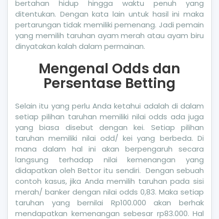
bertahan hidup hingga waktu penuh yang
ditentukan. Dengan kata lain untuk hasil ini maka
pertarungan tidak memiliki pemenang. Jadi pemain
yang memilih taruhan ayam merah atau ayam biru
dinyatakan kalah dalam permainan.
Mengenal Odds dan
Persentase Betting
Selain itu yang perlu Anda ketahui adalah di dalam
setiap pilihan taruhan memiliki nilai odds ada juga
yang biasa disebut dengan kei. Setiap pilihan
taruhan memiliki nilai odd/ kei yang berbeda. Di
mana dalam hal ini akan berpengaruh secara
langsung terhadap nilai kemenangan yang
didapatkan oleh Bettor itu sendiri. Dengan sebuah
contoh kasus, jika Anda memilih taruhan pada sisi
merah/ banker dengan nilai odds 0,83. Maka setiap
taruhan yang bernilai Rp100.000 akan berhak
mendapatkan kemenangan sebesar rp83.000. Hal