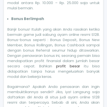
modal antara Rp. 10.000 – Rp. 25.000 saja untuk
mulai bermain.
Bonus Berlimpah
Banjir bonus! Itulah yang akan Anda rasakan ketika
bermain game judi sabung ayam online resmi S128.
Bonus-bonus seperti : Bonus Deposit, Bonus New
Member, Bonus Rollingan, Bonus Cashback sampai
dengan bonus Referral seumur hidup ditawarkan.
Dengan penawaran bonus ini, seorang pemain bisa
mendapatkan profit finansial dalam jumlah besar
secara cepat. Bahkan
profit besar
itu bisa
didapatkan tanpa harus mengeluarkan banyak
modal dan bekerja keras.
Bagaimana? Apakah Anda penasaran dan ingin
membuktikannya sendiri? Jika, iya! Langsung saja
daftarkan diri Anda di situs judi ayam online S128
resmi dan terpercaya. Sebab di sini, Anda akan