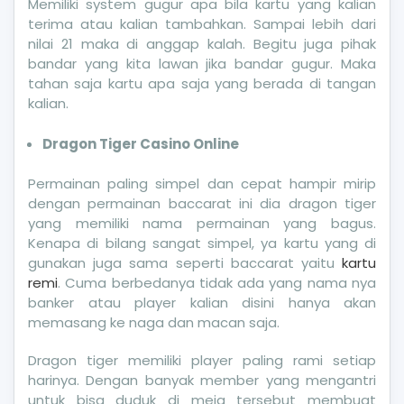
Memiliki system gugur apa bila kartu yang kalian
terima atau kalian tambahkan. Sampai lebih dari
nilai 21 maka di anggap kalah. Begitu juga pihak
bandar yang kita lawan jika bandar gugur. Maka
tahan saja kartu apa saja yang berada di tangan
kalian.
Dragon Tiger Casino Online
Permainan paling simpel dan cepat hampir mirip
dengan permainan baccarat ini dia dragon tiger
yang memiliki nama permainan yang bagus.
Kenapa di bilang sangat simpel, ya kartu yang di
gunakan juga sama seperti baccarat yaitu
kartu
remi
. Cuma berbedanya tidak ada yang nama nya
banker atau player kalian disini hanya akan
memasang ke naga dan macan saja.
Dragon tiger memiliki player paling rami setiap
harinya. Dengan banyak member yang mengantri
untuk bisa duduk di meja tersebut membuat