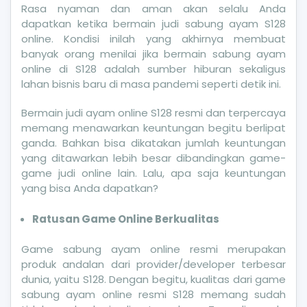
Rasa nyaman dan aman akan selalu Anda
dapatkan ketika bermain judi sabung ayam S128
online. Kondisi inilah yang akhirnya membuat
banyak orang menilai jika bermain sabung ayam
online di S128 adalah sumber hiburan sekaligus
lahan bisnis baru di masa pandemi seperti detik ini.
Bermain judi ayam online S128 resmi dan terpercaya
memang menawarkan keuntungan begitu berlipat
ganda. Bahkan bisa dikatakan jumlah keuntungan
yang ditawarkan lebih besar dibandingkan game-
game judi online lain. Lalu, apa saja keuntungan
yang bisa Anda dapatkan?
Ratusan Game Online Berkualitas
Game sabung ayam online resmi merupakan
produk andalan dari provider/developer terbesar
dunia, yaitu S128. Dengan begitu, kualitas dari game
sabung ayam online resmi S128 memang sudah