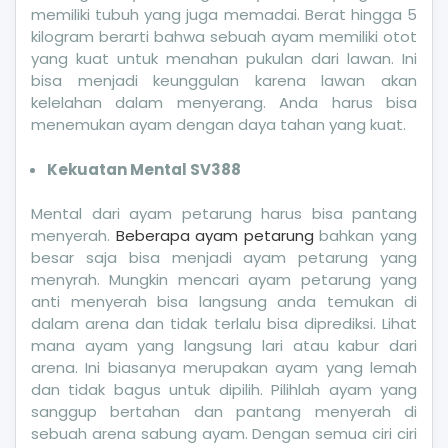
memiliki tubuh yang juga memadai. Berat hingga 5
kilogram berarti bahwa sebuah ayam memiliki otot
yang kuat untuk menahan pukulan dari lawan. Ini
bisa menjadi keunggulan karena lawan akan
kelelahan dalam menyerang. Anda harus bisa
menemukan ayam dengan daya tahan yang kuat.
Kekuatan Mental SV388
Mental dari ayam petarung harus bisa pantang
menyerah.
Beberapa ayam petarung
bahkan yang
besar saja bisa menjadi ayam petarung yang
menyrah. Mungkin mencari ayam petarung yang
anti menyerah bisa langsung anda temukan di
dalam arena dan tidak terlalu bisa diprediksi. Lihat
mana ayam yang langsung lari atau kabur dari
arena. Ini biasanya merupakan ayam yang lemah
dan tidak bagus untuk dipilih. Pilihlah ayam yang
sanggup bertahan dan pantang menyerah di
sebuah arena sabung ayam. Dengan semua ciri ciri