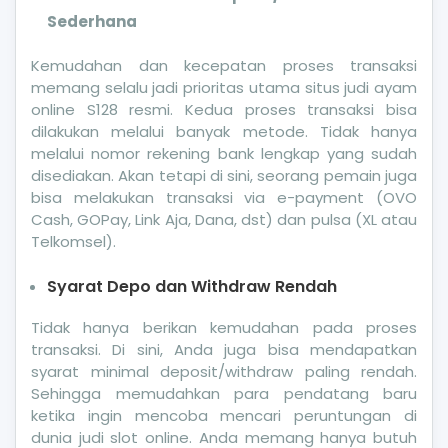
Sederhana
Kemudahan dan kecepatan proses transaksi
memang selalu jadi prioritas utama situs judi ayam
online S128 resmi. Kedua proses transaksi bisa
dilakukan melalui banyak metode. Tidak hanya
melalui nomor rekening bank lengkap yang sudah
disediakan. Akan tetapi di sini, seorang pemain juga
bisa melakukan transaksi via e-payment (OVO
Cash, GOPay, Link Aja, Dana, dst) dan pulsa (XL atau
Telkomsel).
Syarat Depo dan Withdraw Rendah
Tidak hanya berikan kemudahan pada proses
transaksi. Di sini, Anda juga bisa mendapatkan
syarat minimal deposit/withdraw paling rendah.
Sehingga memudahkan para pendatang baru
ketika ingin mencoba mencari peruntungan di
dunia judi slot online. Anda memang hanya butuh