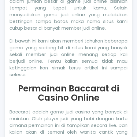
dalam jumlah besar di game judi online disinilah
tempat yang tepat untuk kamu. Selain
menyediakan game judi online yang melakukan
bettingan tampa batas maka nama situs kami
cukup besar di banyak member judi online.
Di bawah ini kami akan memberi tahukan beberapa
game yang sedang hit di situs kami yang banyak
sekali member judi online menang setiap kali
berjudi online. Tentu kalian semua tidak mau
ketinggalan kan simak terus artikel ini sampai
selesai.
Permainan Baccarat di
Casino Online
Baccarat adalah game judi casino yang banyak di
mainkan. Oleh player judi yang hobi dengan kartu
dimana permainan ini di tampilkan secara live. Dan
kalian akan di temani oleh wanita cantik yang