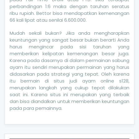
perbandingan 1:6 maka dengan taruhan seratus
ribu rupiah. Bettor bisa mendapatkan kemenangan
66 kali lipat atau senilai 6.600.000.
Mudah sekali bukan? Jika anda mengharapkan
keuntungan yang sangat besar bukan berarti Anda
harus mengincar pada sisi taruhan yang
memberikan kelipatan kemenangan besar juga.
Karena pada dasarnya di dalam permainan sabung
ayam itu sendiri merupakan permainan yang harus
didasarkan pada strategi yang tepat. Oleh karena
itu bermain di situs judi ayam online s128,
merupakan langkah yang cukup tepat dilakukan
saat ini. Karena situs ini merupakan yang terbaik
dan bisa diandalkan untuk memberikan keuntungan
pada para pemainnya.